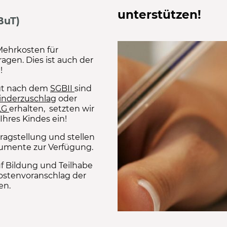
unterstützen!
BuT)
Mehrkosten für
agen. Dies ist auch der
!
igt nach dem
SGBII
sind
inderzuschlag
oder
LG
erhalten, setzten wir
Ihres Kindes ein!
ragstellung und stellen
umente zur Verfügung.
f Bildung und Teilhabe
ostenvoranschlag der
en.